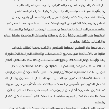
دار السلام الدولية للعلوم والتكنولوجيا، وندعوهم إلى الجد
والمثابرة في تحصيلهم الدراسي ليكونوا سفراء لجامعتهم
وأساتذتهم في كافة مرافق العمل بالدولة بعد أن يتزودوا من
العلم والمعرفة الكثير من المعلومات بحسب ما هو معد لهم في
مناهجهم الدراسية بالجامعة وبحسب المعايير الدولية والجودة
العالمية في التعليم وفقاً لرؤية ورسالة وأهداف الجامعة بشكل عام
و الكليات بشكل خاص.
إن جامعة دار السلام الدولية للعلوم والتكنولوجيا تمتلك قدرات
عالية من الأساتذة في جميع التخصصات وكذلك الدراسة المتطورة
بها وأيضاً توفر الجامعة جميع التخصصات وتذلل كل الصعاب أمام
الطلاب خلال فترة دراستهم الجامعية وهذا ما نلمسه من خلال
التوجيهات المستمرة من الأخ رئيس مجلس الأمناء ومؤسس ورئيس
الجامعة الأستاذ الدكتور عبدالمجيد عبدالهادي السعدون والذي له
الفضل الكبير في تأسيس جامعات عملاقة على أكثر من دول عربية
قد تكون متطورة أكثر من اليمن وقد نجح في هذا الجانب إذا أن
هذه الجامعة تعتبر تجربه مشابه للجامعات التي أسسها بكل اقتدار
ونجاح.
نسعى إلى تطوير الجامعة بجميع الميادين وسوف لن نتوقف عن