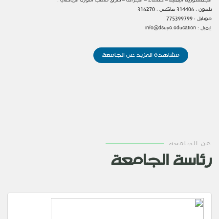
الجمهورية اليمنية – صنعاء – الجراف – شرق معلب الثوره الرياضي .
تلفون : 314406 فاكس : 316270
موبايل : 775399799
إيميل :
info@dsuye.education
مشاهدة المزيد عن الجامعة
عن الجامعة
رئاسة الجامعة