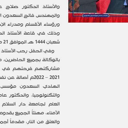
والأستاذ الدكتور صلاح 
والمهندس فالح السعدون الأ
ورؤساء الأقسام ومدراء الإ
شعبان 1444 هـ الموافق 21 مارس 2023م.
وفي الحفل رحب الأستاذ 
بالوكالة بجميع الحاضرين، م
مشاركتهم فرحتهم في است
2021 – 2022م أصال
الهادي السعدون مؤسس وم
والتكنولوجيا، والدكتور عا
العام لجامعة دار السلام
الأمناء، مهنئاً الجميع بقد
والعتق من النار، مقدماً أجم