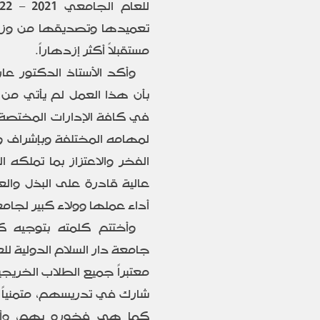
تعميدها وتصديقها من وزارة 
مستقبلاً أكثر إزدهاراً.
وأكد الأستاذ الدكتور ع
بأن هذا العمل لم يأتي م
في كافة الإدارات المختصة
لمهامه المختلفة وبإشراف وم
الفخر والاعتزاز بما تملك
عالية قادرة على البذل وال
أداء عملها وولاء كبير لجامع
وأختتم كلمته بتوجيه ك
جامعة دار السلام الدولية ل
معتبراً جميع الطلاب الخر
شارك في تدريسهم، متمنياً
كما هي فخوره بهم، وأ