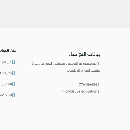
عن الجام
بيانات التواصل
عن الجا
الجمهورية اليمنية ، صنعاء ، الجراف ، شرق
ملعب الثورة الرياضي
كليات ا
الأخبار
776186656
info@dsuye.education
الخدمات