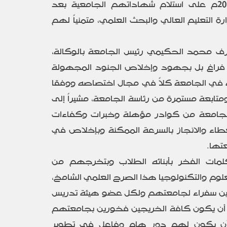
للعام الجامعي 2021 – 2022م على استلام شهاداتهم الجامعية بعد
التعليم العالي والبحث العلمي، متمنياً لهم
ارف محمد الحكيمي رئيس الجامعة بالوكالة،
ن فراغ بل بجهود وإخلاص الجنود المجهولة
 في الجامعة كلاً في مجال اختصاصه ووفقا
تابعة مستمرة من رئاسة الجامعة، مشيراً إلى
ه الجامعة من كوادر مؤهلة وخبرات وكفاءات
عطاء والانجاز بالسرعة الممكنة وبإخلاص في
تها.
لمات الفخر بأبنائه الطلاب وبتخرجهم من
لعلوم والتكنولوجيا هذا الصرح العلمي الشامخ،
يجين سفراء لجامعتهم ولكل عضو هيئة تدريس
 أن يكون كافة الخريجين فخورين بجامعتهم
ن يكون لهم دور هام وفاعل في تطوير