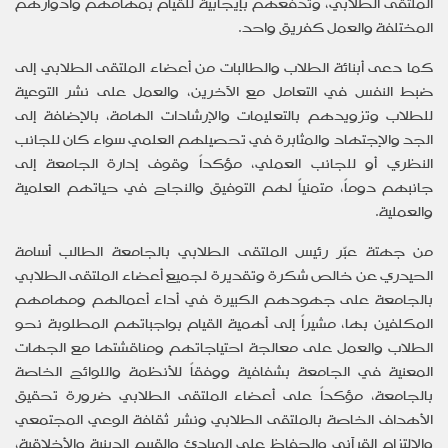
الملتقى الطلابي، وتدفعهم بإيجابية للقيام بمهامهم وأدوارهم
المختلفة والعمل كفريق واحد.
كما دعى أبنائة الطلاب والطالبات من أعضاء الملتقى الطلابي إلى
ضبط النفس في التعامل مع الآخرين، والعمل على نشر التوعية
للطلاب وتزويدهم بالتعليمات والإرشادات الهامة، بالإضافة إلى
الجد والإجتهاد والمثابرة في تحصيلهم العلمي سواء كان للجانب
النظري أو للجانب العملي، مؤكداً وقوف إدارة الجامعة إلى
جانبهم دوماً، متمنياً لهم التوفيق والنجاح في حياتهم العلمية
والعملية.
من جهتة عبّر رئيس الملتقى الطلابي بالجامعة الطالب أسامة
الحيدري عن خالص شكرة وتقديرة لجميع أعضاء الملتقى الطلابي
بالجامعة على جهودهم الكبيرة في أداء أعمالهم ومهامهم
المكلفين بها، مشيراً إلى أهمية القيام بواجباتهم المطلوبة نحو
الطلاب والعمل على معالجة احتياجاتهم ومناقشتها مع الجهات
المعنية في الجامعة بشفافية ووفقاً للأنظمة واللوائح الخاصة
بالجامعة، مؤكداً على أعضاء الملتقى الطلابي ضرورة تحقيق
الأهداف الخاصة بالملتقى الطلابي ونشر ثقافة الوعي المجتمعي
والإلتزام القرآني والحفاظ على المبادئ والقييم الدينية والأخلاقية،