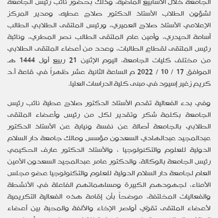
الجامعة خلال الأسابيع الماضية، وذلك بحضور نائب رئيس الجامعة
لشؤون الطلاب الأستاذ الدكتور صلاح عطيه، ومدير المركز
الإعلامي الأستاذ صلاح العميري، ورئيس الملتقى الطلابي الطالب
أسامة الحيدري، وأمين عام الملتقى الطالب نصر المطري، ونائبة
رئيس الملتقى لقطاع الطالبات،
وع
دد من أعضاء الملتقى الطلابي
من مختلف كليات الجامعة، اليوم الإثنين 21 ربيع أول 1444 هـ
الموافق 17 / 10 / 2022 م الساعة الثانية عشر ظهراً في قاعة أ.د
كريم زغير إسيود في مبنى كلية الدراسات العليا.
وفي بدء الفعالية تقدم الأستاذ الدكتور صلاح عطية نائب رئيس
الجامعة بكلمة شكر وتقدير لكل من رئيس وأعضاء الملتقى
الطلابي بالجامعة أصالة عن نفسة ونيابة عن الأستاذ الدكتور
عبدالمجيد عبدالهادي السعدون مؤسس ومالك جامعة دار السلام
الدولية للعلوم والتكنولوجيا ، والأستاذ الدكتور عارف الحكيمي
رئيس الجامعة بالوكالة، والدكتور عامر عبدالمجيد السعدون الأمين
العام لجامعة دار السلام الدولية للعلوم والتكنولوجيا عضو مجلس
الأمناء، لجهودهم الكبيرة ومساهماتهم الفاعلة في الأنشطة
والفعاليات المخلتفة، موضحاً بأن إقامة هذه الفعالية التكريمية
لأعضاء الملتقى تقوّي أواصر الإخاء والألفة والمحبة بين أعضاء