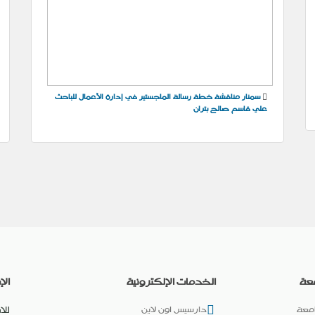
سمنار مناقشة خطة رسالة الماجستير في إدارة الأعمال للباحث
علي قاسم صالح بتران
عة
الخدمات الإلكترونية
الإ
معة
دارسيس اون لاين
للا