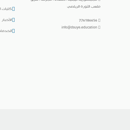
ملعب الثورة الرياضي
كليات ا
الأخبار
776186656
info@dsuye.education
الخدمات