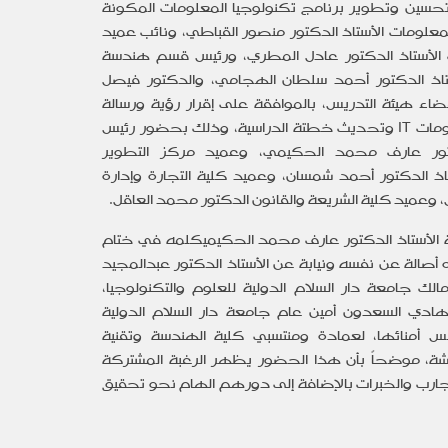
 تحسين وتطوير برنامج تكنولوجيا المعلومات المكونة
معلومات الأستاذ الدكتور منصور القباطي، ونائب عميد
ت الأستاذ الدكتور عادل المطري، ورئيس قسم هندسة
ستاذ الدكتور أحمد سلطان الهجامي، والدكتور فيصل
اء هيئة التدريس، بالموافقة على إقرار رؤية ورسالة
ومات
IT
وتحديث خطتة الدراسية، وذلك بحضور رئيس
دكتور عارف محمد الحكيمي، وعميد مركز التطوير
ذ الدكتور أحمد شمسان، وعميد كلية التجارة وإدارة
ش، وعميد كلية الشريعة والقانون الدكتور محمد العاقل.
 الأستاذ الدكتور عارف محمد الحكيمي
كلمه في ختام
صالة عن نفسه ونيابة عن الأستاذ الدكتور عبدالمجيد
 جامعة دار السلام الدولية للعلوم والتكنولوجيا،
هادي السعدون أمين عام جامعة دار السلام الدولية
 أمنائها، لعمادة ومنتسبي كلية الهندسة وتقنية
شة، موضحاً بأن هذا الحضور يظهر الرغبة المشتركة
جارب والخبرات بالإضافة إلى دورهم الهام نحو تحقيق